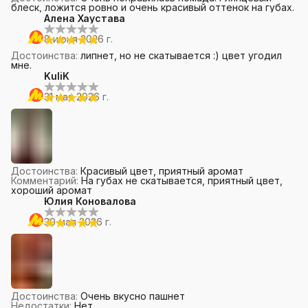
блеск, ложится ровно и очень красивый оттенок на губах.
Алена Хаустава
8 июня 2026 г.
Достоинства
:
липнет, но не скатывается :) цвет угодил
мне.
KuliK
31 мая 2026 г.
Достоинства
:
Красивый цвет, приятный аромат
Комментарий
:
На губах не скатывается, приятный цвет,
хороший аромат
Юлия Коновалова
30 мая 2026 г.
Достоинства
:
Очень вкусно пашнет
Недостатки
:
Нет