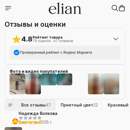
Отзывы и оценки
4.8
Рейтинг товара
79
оценок
·
47
отзывов
Проверенный рейтинг с Яндекс Маркета
5
звёзд
72
Фото и видео покупателей
4
звезды
4
3
звезды
1
2
звезды
1
+
50
1
звезда
1
Все отзывы
47
Приятный цвет
22
Красивый
Надежда Волкова
5 августа 2026 г.