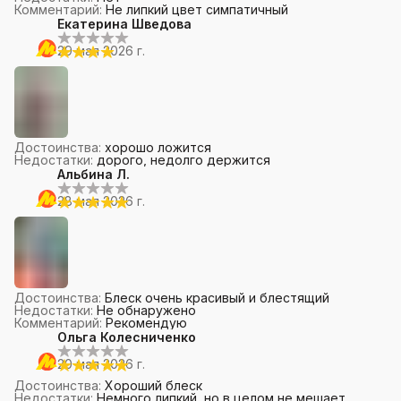
Комментарий
:
Не липкий цвет симпатичный
Екатерина Шведова
29 мая 2026 г.
Достоинства
:
хорошо ложится
Недостатки
:
дорого, недолго держится
Альбина Л.
28 мая 2026 г.
Достоинства
:
Блеск очень красивый и блестящий
Недостатки
:
Не обнаружено
Комментарий
:
Рекомендую
Ольга Колесниченко
20 мая 2026 г.
Достоинства
:
Хороший блеск
Недостатки
:
Немного липкий, но в целом не мешает