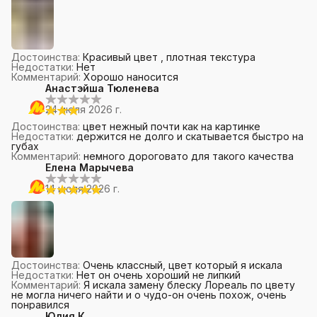
Достоинства
:
Красивый цвет , плотная текстура
Недостатки
:
Нет
Комментарий
:
Хорошо наносится
Анастэйша Тюленева
24 июля 2026 г.
Достоинства
:
цвет нежный почти как на картинке
Недостатки
:
держится не долго и скатывается быстро на
губах
Комментарий
:
немного дороговато для такого качества
Елена Марычева
14 июля 2026 г.
Достоинства
:
Очень классный, цвет который я искала
Недостатки
:
Нет он очень хороший не липкий
Комментарий
:
Я искала замену блеску Лореаль по цвету
не могла ничего найти и о чудо-он очень похож, очень
понравился
Юлия К.