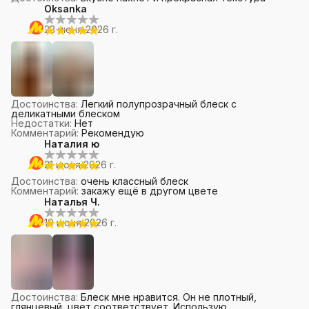
Oksanka
23 июня 2026 г.
Достоинства
:
Легкий полупрозрачный блеск с
деликатными блеском
Недостатки
:
Нет
Комментарий
:
Рекомендую
Наталия ю
21 июня 2026 г.
Достоинства
:
очень классный блеск
Комментарий
:
закажу ещё в другом цвете
Наталья Ч.
19 июня 2026 г.
Достоинства
:
Блеск мне нравится. Он не плотный,
глянцевый, цвет соответствует. Использую