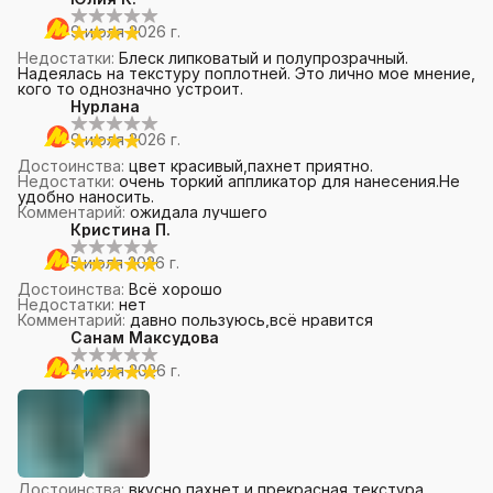
9 июля 2026 г.
Недостатки
:
Блеск липковатый и полупрозрачный.
Надеялась на текстуру поплотней. Это лично мое мнение,
кого то однозначно устроит.
Нурлана
9 июля 2026 г.
Достоинства
:
цвет красивый,пахнет приятно.
Недостатки
:
очень торкий аппликатор для нанесения.Не
удобно наносить.
Комментарий
:
ожидала лучшего
Кристина П.
5 июля 2026 г.
Достоинства
:
Всё хорошо
Недостатки
:
нет
Комментарий
:
давно пользуюсь,всё нравится
Санам Максудова
4 июля 2026 г.
Достоинства
:
вкусно пахнет и прекрасная текстура