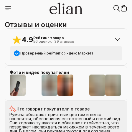
Отзывы и оценки
4.9
Рейтинг товара
56
оценок
·
39
отзывов
Проверенный рейтинг с Яндекс Маркета
5
звёзд
53
Фото и видео покупателей
4
звезды
2
3
звезды
1
2
звезды
0
+
55
1
звезда
0
Что говорят покупатели о товаре
Румяна обладают приятным цветом и легко
наносятся, обеспечивая естественный и свежий вид.
Они хорошо тушуются и обладают стойкостью, что
позволяет наслаждаться макияжем в течение всего
дня. В целом, они рекомендуются для создания