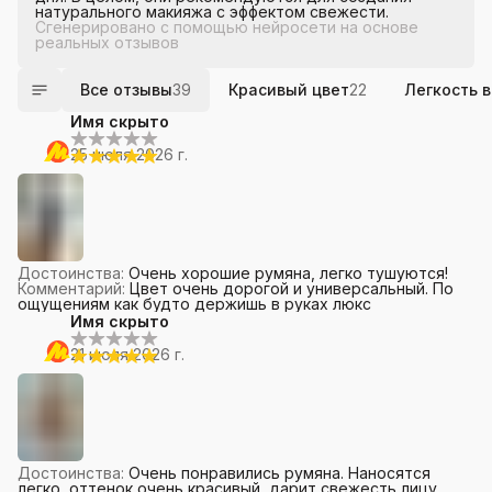
натурального макияжа с эффектом свежести.
Сгенерировано с помощью нейросети на основе
реальных отзывов
Все отзывы
39
Красивый цвет
22
Легкость 
Имя скрыто
25 июля 2026 г.
Достоинства
:
Очень хорошие румяна, легко тушуются!
Комментарий
:
Цвет очень дорогой и универсальный. По
ощущениям как будто держишь в руках люкс
Имя скрыто
21 июля 2026 г.
Достоинства
:
Очень понравились румяна. Наносятся
легко, оттенок очень красивый, дарит свежесть лицу.