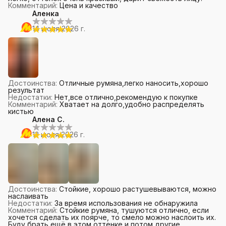
Комментарий
:
Цена и качество
Аленка
14 июля 2026 г.
Достоинства
:
Отличные румяна,легко наносить,хорошо
результат
Недостатки
:
Нет,все отлично,рекомендую к покупке
Комментарий
:
Хватает на долго,удобно распределять
кистью
Алена С.
12 июля 2026 г.
Достоинства
:
Стойкие, хорошо растушевываются, можно
наслаивать
Недостатки
:
За время использования не обнаружила
Комментарий
:
Стойкие румяна, тушуются отлично, если
хочется сделать их поярче, то смело можно наслоить их.
Буду брать ещё в этом оттенке и потом другие