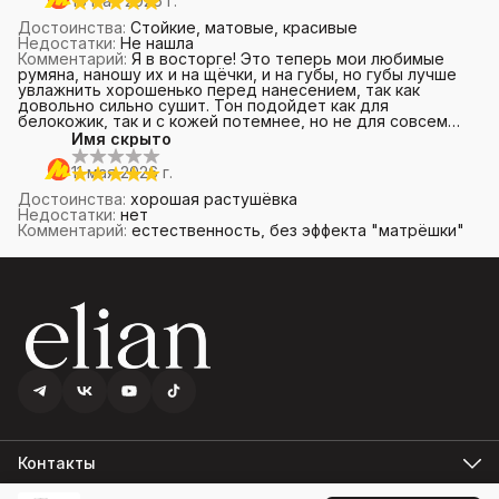
16 мая 2026 г.
Достоинства
:
Стойкие, матовые, красивые
Недостатки
:
Не нашла
Комментарий
:
Я в восторге! Это теперь мои любимые
румяна, наношу их и на щёчки, и на губы, но губы лучше
увлажнить хорошенько перед нанесением, так как
довольно сильно сушит. Тон подойдет как для
белокожик, так и с кожей потемнее, но не для совсем
смуглых.
Имя скрыто
11 мая 2026 г.
Достоинства
:
хорошая растушёвка
Недостатки
:
нет
Комментарий
:
естественность, без эффекта "матрёшки"
Контакты
Режим работы