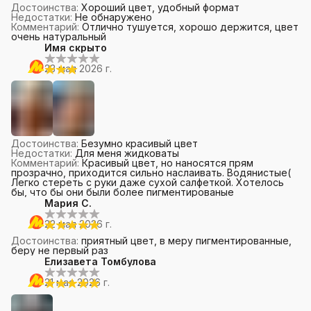
Достоинства
:
Хороший цвет, удобный формат
Недостатки
:
Не обнаружено
Комментарий
:
Отлично тушуется, хорошо держится, цвет
очень натуральный
Имя скрыто
23 мая 2026 г.
Достоинства
:
Безумно красивый цвет
Недостатки
:
Для меня жидковаты
Комментарий
:
Красивый цвет, но наносятся прям
прозрачно, приходится сильно наслаивать. Водянистые(
Легко стереть с руки даже сухой салфеткой. Хотелось
бы, что бы они были более пигментированые
Мария С.
22 мая 2026 г.
Достоинства
:
приятный цвет, в меру пигментированные,
беру не первый раз
Елизавета Томбулова
21 мая 2026 г.