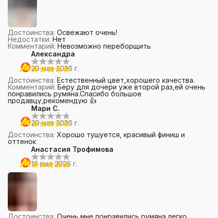
Достоинства
:
Освежают очень!
Недостатки
:
Нет
Комментарий
:
Невозможно переборщить
Александра
20 мая 2026 г.
Достоинства
:
Естественный цвет,хорошего качества.
Комментарий
:
Беру для дочери уже второй раз,ей очень
понравились румяна.Спасибо большое
продавцу,рекомендую 👍
Мари С.
20 мая 2026 г.
Достоинства
:
Хорошо тушуется, красивый финиш и
оттенок
Анастасия Трофимова
19 мая 2026 г.
Достоинства
:
Очень мне понравились румяна,легко