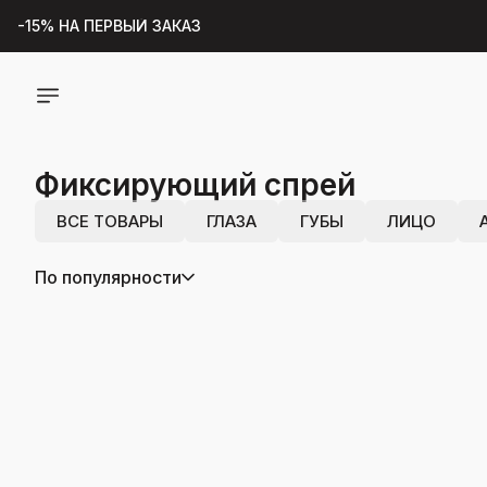
-15% НА ПЕРВЫЙ ЗАКАЗ
ВСЁ ДЛЯ
БЕСПЛАТНАЯ ДОСТАВКА ПО РФ
МАКИЯЖ
ПОДАРОК К ЗАКАЗУ ОТ 2000р
Фиксирующий спрей
ПОДАРКИ К ОТКРЫТИЮ ОНЛАЙН-МАГАЗИНА
НАЙДЁТСЯ ЗДЕСЬ
ВСЕ ТОВАРЫ
ГЛАЗА
ГУБЫ
ЛИЦО
По популярности