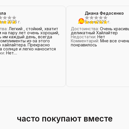
лла
Диана Федосенко
мая 2026 г.
5 мая 2026 г.
тва
:
Легкий , стойкий, хватит
Достоинства
:
Очень красив
ру лет очень хороший,
деликатный Хайлайтер
 им каждый день, всегда
Недостатки
:
Нет
омплименты из-за этого
Комментарий
:
Мне все очен
 хайлайтера. Прекрасно
понравилось
а солнце и легко наносится
ки
:
Нет
рий
:
Влюблена в этот блеск
часто покупают вместе