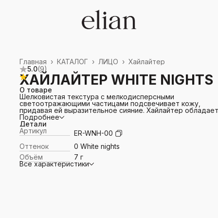
Главная
›
КАТАЛОГ
›
ЛИЦО
›
Хайлайтер
5.0
(
9
)
ХАЙЛАЙТЕР WHITE NIGHTS
О товаре
Шелковистая текстура с мелкодисперсными
светоотражающими частицами подсвечивает кожу,
придавая ей выразительное сияние. Хайлайтер обладае
повышенной стойкостью и представлен в универсально
Подробнее
оттенке, что позволяет его использовать для разных за
Детали
макияже. Варьируйте плотность нанесения от деликатно
Артикул
ER-WNH-00
сияния, до трендового эффекта «влажной» кожи.
Способ применения:
Оттенок
0 White nights
при помощи пушистой кисти нанесите хайлайтер на
Объём
7 г
выступающие детали лица, зоны шеи и декольте,
Все характеристики
растушуйте.