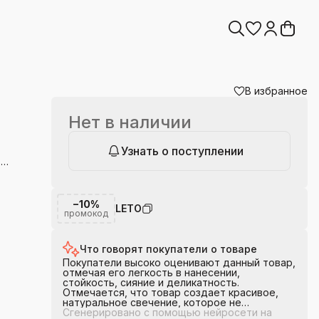
В избранное
Нет в наличии
Узнать о поступлении
т
м
дач в
го
−10%
LETO
промокод
Что говорят покупатели о товаре
Покупатели высоко оценивают данный товар,
отмечая его легкость в нанесении,
стойкость, сияние и деликатность.
Отмечается, что товар создает красивое,
натуральное свечение, которое не
оставляет равнодушными. Покупатели
Сгенерировано с помощью нейросети на