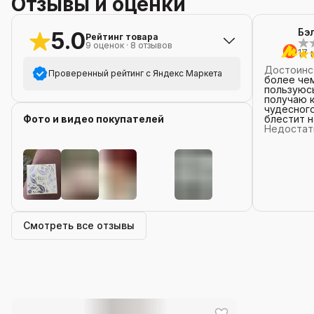
Отзывы и оценки
Бэ
5.0
Рейтинг товара
9
оценок
·
8
отзывов
17 
Достоинс
Проверенный рейтинг с Яндекс Маркета
более чем на па
пользуюсь
получаю к
5
звёзд
9
чудесного
Фото и видео покупателей
блестит н
4
звезды
0
Недостат
Коммента
3
звезды
0
2
звезды
0
1
звезда
0
+
8
Смотреть все отзывы