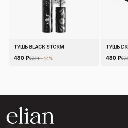
ТУШЬ BLACK STORM
ТУШЬ D
480 ₽
480 ₽
864 ₽
−
44
%
864