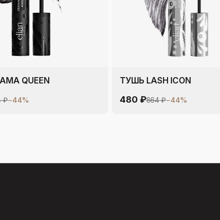
RAMA QUEEN
ТУШЬ LASH ICON
480 ₽
 ₽
−
44
%
864 ₽
−
44
%