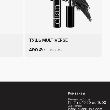
ТУШЬ MULTIVERSE
490 ₽
690 ₽
−
29
%
Контакты
Режим работы
Пн-Пт с 10.00 до 18.00
Эл. почта
info@elianrussia.com