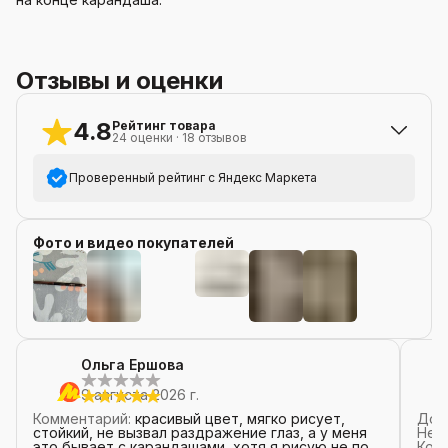
Отзывы и оценки
4.8
Рейтинг товара
24
оценки
·
18
отзывов
Проверенный рейтинг с Яндекс Маркета
5
звёзд
20
Фото и видео покупателей
4
звезды
3
3
звезды
0
2
звезды
1
+
31
1
звезда
0
Ольга Ершова
9 августа 2026 г.
Комментарий
:
красивый цвет, мягко рисует,
Дос
стойкий, не вызвал раздражение глаз, а у меня
Нед
это бывает с карандашами, хотя я рисую не по
Ком