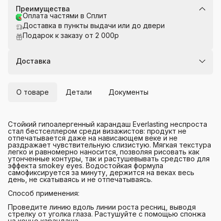
Преимущества
Оплата частями в Сплит
Доставка в пункты выдачи или до двери
Подарок к заказу от 2 000р
Доставка
О товаре
Детали
Документы
Стойкий гипоалергенный карандаш Everlasting неспроста
стал бестселлером среди визажистов: продукт не
отпечатывается даже на нависающем веке и не
раздражает чувствительную слизистую. Мягкая текстура
легко и равномерно наносится, позволяя рисовать как
утонченные контуры, так и растушевывать средство для
эффекта smokey eyes. Водостойкая формула
самофиксируется за минуту, держится на веках весь
день, не скатываясь и не отпечатываясь.
Способ применения:
Проведите линию вдоль линии роста ресниц, выводя
стрелку от уголка глаза. Растушуйте с помощью спонжа
на конце карандаша.