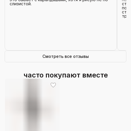
слизистой.
стре
попы
стал
тран
бол
Смотреть все отзывы
часто покупают вместе