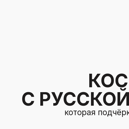
КОС
С РУССКО
которая подчёр