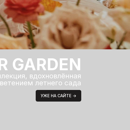
R GARDEN
ллекция, вдохновлённая
ветением летнего сада
УЖЕ НА САЙТЕ →