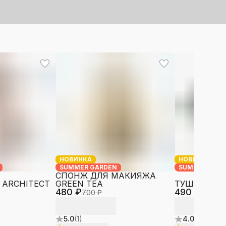
НОВИНКА
НОВИНКА
SUMMER GARDEN
SUMMER GAR
СПОНЖ ДЛЯ МАКИЯЖА
 ARCHITECT
GREEN TEA
ТУШЬ MULT
480 ₽
490 ₽
700 ₽
690 ₽
5.0
(
1
)
4.0
(
7
)