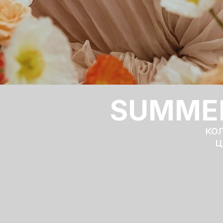
SUMME
ко
ц